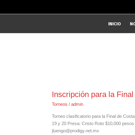
Ir
al
contenido
INICIO
N
Inscripción para la Fin
Torneos
/
admin
Torneo clasificatorio para la Final de Co
19 y 20 Presa: Cristo Roto $10,000 pesos 
jluengo@prodigy.net.mx