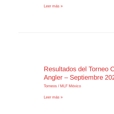
México
Leer más »
presente
en
Pickwick
Lake
del
28-
30
de
octubre
Resultados del Torneo C
Angler – Septiembre 20
Torneos
/
MLF México
Resultados
Leer más »
del
Torneo