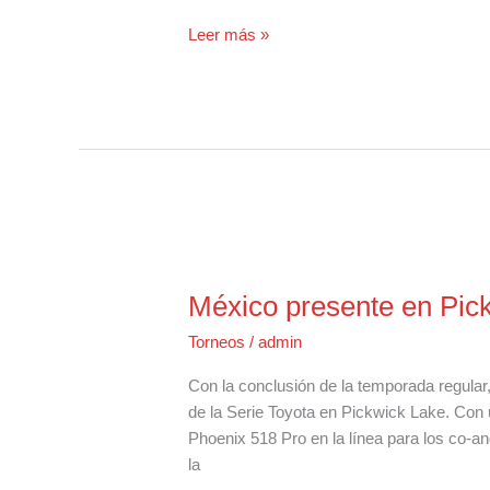
Inscripción
Leer más »
para
la
Final
Costa
MLF
Championship
México presente en Pick
Torneos
/
admin
Con la conclusión de la temporada regular
de la Serie Toyota en Pickwick Lake. Con u
Phoenix 518 Pro en la línea para los co-an
la