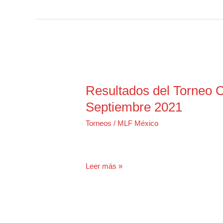
Clasificatorio
Campeonato
Co-
Angler
–
Septiembre
2021
Resultados del Torneo Cl
Septiembre 2021
Torneos
/
MLF México
Resultados
Leer más »
del
Torneo
Clasificatorio
Categoría