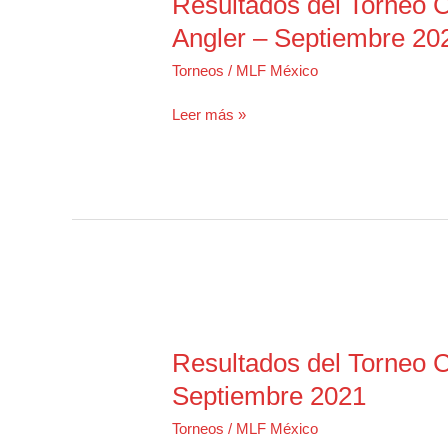
Resultados del Torneo C
Angler – Septiembre 20
Torneos
/
MLF México
Resultados
Leer más »
del
Torneo
Clasificatorio
Campeonato
Co-
Angler
–
Septiembre
2021
Resultados del Torneo Cl
Septiembre 2021
Torneos
/
MLF México